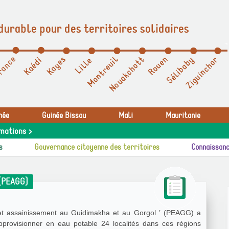
durable pour des territoires solidaires
née
Guinée Bissau
Mali
Mauritanie
mations >
s
Gouvernance citoyenne des territoires
Connaissanc
 (PEAGG)
 et assainissement au Guidimakha et au Gorgol ’ (PEAGG) a
approvisionner en eau potable 24 localités dans ces régions