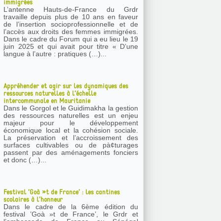
immigrées
L’antenne Hauts-de-France du Grdr
travaille depuis plus de 10 ans en faveur
de l’insertion socioprofessionnelle et de
l’accès aux droits des femmes immigrées.
Dans le cadre du Forum qui a eu lieu le 19
juin 2025 et qui avait pour titre « D’une
langue à l’autre : pratiques (…)...
Appréhender et agir sur les dynamiques des
ressources naturelles à l’échelle
intercommunale en Mauritanie
Dans le Gorgol et le Guidimakha la gestion
des ressources naturelles est un enjeu
majeur pour le développement
économique local et la cohésion sociale.
La préservation et l’accroissement des
surfaces cultivables ou de pà¢turages
passent par des aménagements fonciers
et donc (…)...
Festival ’Goà »t de France’ : les cantines
scolaires à l’honneur
Dans le cadre de la 6ème édition du
festival ’Goà »t de France’, le Grdr et