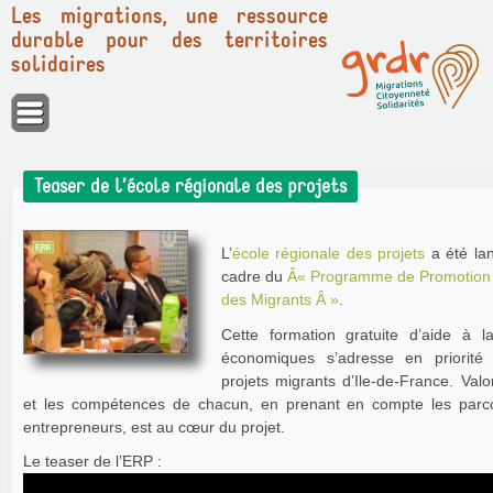
Les migrations, une ressource
durable pour des territoires
solidaires
Panneau de gestion des cookies
Teaser de l’école régionale des projets
L’
école régionale des projets
a été la
cadre du
Â« Programme de Promotion 
des Migrants Â »
.
Cette formation gratuite d’aide à la 
économiques s’adresse en priorité
projets migrants d’Ile-de-France. Valo
et les compétences de chacun, en prenant en compte les parco
entrepreneurs, est au cœur du projet.
Le teaser de l’ERP :