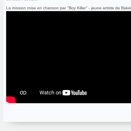
La mission mise en chanson par "Boy Killer" - jeune artiste de Bake