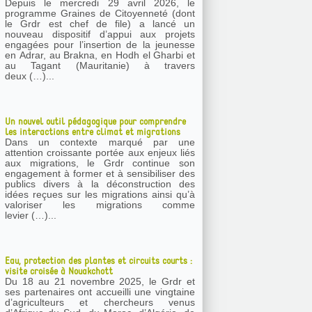
Depuis le mercredi 29 avril 2026, le
programme Graines de Citoyenneté (dont
le Grdr est chef de file) a lancé un
nouveau dispositif d’appui aux projets
engagées pour l’insertion de la jeunesse
en Adrar, au Brakna, en Hodh el Gharbi et
au Tagant (Mauritanie) à travers
deux (…)...
Un nouvel outil pédagogique pour comprendre
les interactions entre climat et migrations
Dans un contexte marqué par une
attention croissante portée aux enjeux liés
aux migrations, le Grdr continue son
engagement à former et à sensibiliser des
publics divers à la déconstruction des
idées reçues sur les migrations ainsi qu’à
valoriser les migrations comme
levier (…)...
Eau, protection des plantes et circuits courts :
visite croisée à Nouakchott
Du 18 au 21 novembre 2025, le Grdr et
ses partenaires ont accueilli une vingtaine
d’agriculteurs et chercheurs venus