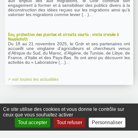
aux enjeux liés aux migrations, le Grdr continue son
engagement à former et à sensibiliser des publics divers à la
déconstruction des idées reçues sur les migrations ainsi qu’à
valoriser les migrations comme levier (…)...
Eau, protection des plantes et circuits courts : visite croisée à
Nouakchott
Du 18 au 21 novembre 2025, le Grdr et ses partenaires ont
accueilli une vingtaine d’agriculteurs et chercheurs venus
d’Afrique du Sud, du Maroc, d’Algérie, de Tunisie, de Libye, de
France, d’Italie et des Pays-Bas. Ils ont ainsi pu découvrir les
activités du « Laboratoire (…)...
> voir toutes les actualités
Ce site utilise des cookies et vous donne le contrôle sur
ceux que vous souhaitez activer
GRDR Copyright
Tout accepter
Tout refuser
Personnaliser
2010 |
RSS
|
Plan du site
|
Mentions légales
|
Contact