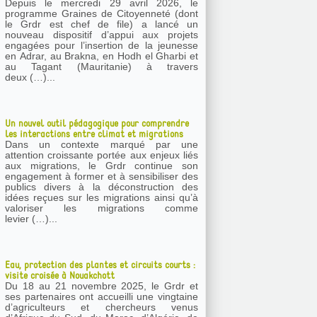
Depuis le mercredi 29 avril 2026, le
programme Graines de Citoyenneté (dont
le Grdr est chef de file) a lancé un
nouveau dispositif d’appui aux projets
engagées pour l’insertion de la jeunesse
en Adrar, au Brakna, en Hodh el Gharbi et
au Tagant (Mauritanie) à travers
deux (…)...
Un nouvel outil pédagogique pour comprendre
les interactions entre climat et migrations
Dans un contexte marqué par une
attention croissante portée aux enjeux liés
aux migrations, le Grdr continue son
engagement à former et à sensibiliser des
publics divers à la déconstruction des
idées reçues sur les migrations ainsi qu’à
valoriser les migrations comme
levier (…)...
Eau, protection des plantes et circuits courts :
visite croisée à Nouakchott
Du 18 au 21 novembre 2025, le Grdr et
ses partenaires ont accueilli une vingtaine
d’agriculteurs et chercheurs venus