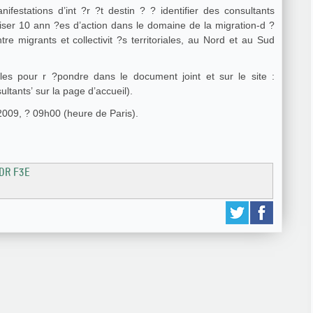
estations d’int ?r ?t destin ? ? identifier des consultants
liser 10 ann ?es d’action dans le domaine de la migration-d ?
e migrants et collectivit ?s territoriales, au Nord et au Sud
Vous trouverez tous les renseignements utiles pour r ?pondre dans le document joint et sur le site :
ltants’ sur la page d’accueil).
2009, ? 09h00 (heure de Paris).
RDR F3E