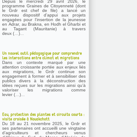
Depuis le mercredi 29 avril 2026, le
programme Graines de Citoyenneté (dont
le Grdr est chef de file) a lancé un
nouveau dispositif d’appui aux projets
engagées pour l’insertion de la jeunesse
en Adrar, au Brakna, en Hodh el Gharbi et
au Tagant (Mauritanie) à travers
deux (…)...
Un nouvel outil pédagogique pour comprendre
les interactions entre climat et migrations
Dans un contexte marqué par une
attention croissante portée aux enjeux liés
aux migrations, le Grdr continue son
engagement à former et à sensibiliser des
publics divers à la déconstruction des
idées reçues sur les migrations ainsi qu’à
valoriser les migrations comme
levier (…)...
Eau, protection des plantes et circuits courts :
visite croisée à Nouakchott
Du 18 au 21 novembre 2025, le Grdr et
ses partenaires ont accueilli une vingtaine
d’agriculteurs et chercheurs venus