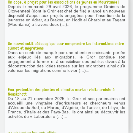
Un appel à projet pour les associations de jeunes en Mauritanie !
Depuis le mercredi 29 avril 2026, le programme Graines de
Citoyenneté (dont le Grdr est chef de file) a lancé un nouveau
dispositif d’appui aux projets engagées pour l’insertion de la
jeunesse en Adrar, au Brakna, en Hodh el Gharbi et au Tagant
(Mauritanie) à travers deux (…)...
Un nouvel outil pédagogique pour comprendre les interactions entre
climat et migrations
Dans un contexte marqué par une attention croissante portée
aux enjeux liés aux migrations, le Grdr continue son
engagement à former et à sensibiliser des publics divers à la
déconstruction des idées reçues sur les migrations ainsi qu’à
valoriser les migrations comme levier (…)...
Eau, protection des plantes et circuits courts : visite croisée à
Nouakchott
Du 18 au 21 novembre 2025, le Grdr et ses partenaires ont
accueilli une vingtaine d’agriculteurs et chercheurs venus
d’Afrique du Sud, du Maroc, d’Algérie, de Tunisie, de Libye, de
France, d’Italie et des Pays-Bas. Ils ont ainsi pu découvrir les
activités du « Laboratoire (…)...
> voir toutes les actualités