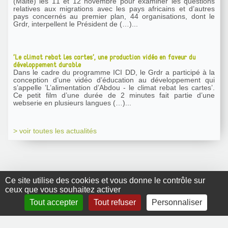
(Malte) les 11 et 12 novembre pour examiner les questions
relatives aux migrations avec les pays africains et d’autres
pays concernés au premier plan, 44 organisations, dont le
Grdr, interpellent le Président de (…)...
’Le climat rebat les cartes’, une production vidéo en faveur du
développement durable
Dans le cadre du programme ICI DD, le Grdr a participé à la
conception d’une vidéo d’éducation au développement qui
s’appelle ’L’alimentation d’Abdou - le climat rebat les cartes’.
Ce petit film d’une durée de 2 minutes fait partie d’une
webserie en plusieurs langues (…)...
> voir toutes les actualités
Ce site utilise des cookies et vous donne le contrôle sur
ceux que vous souhaitez activer
GRDR Copyright
Tout accepter
Tout refuser
Personnaliser
2010 |
RSS
|
Plan du site
|
Mentions légales
|
Contact