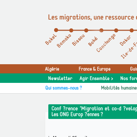
Les migrations, une ressource 
Panneau de gestion des cookies
Algérie
France & Europe
Gui
Newsletter
Agir Ensemble >
Nos for
Qui sommes-nous ?
Mobilités humaine
Conf ?rence ’Migration et co-d ?velo
les ONG Europ ?ennes ?