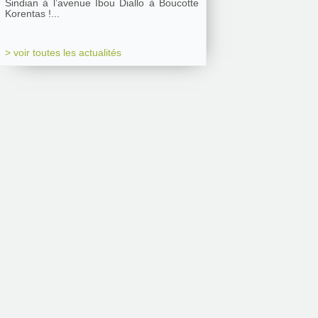
Sindian à l’avenue Ibou Diallo à Boucotte
Korentas !...
> voir toutes les actualités