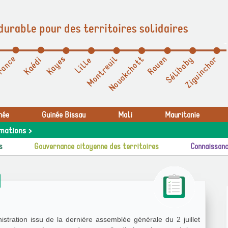
durable pour des territoires solidaires
née
Guinée Bissau
Mali
Mauritanie
mations >
s
Gouvernance citoyenne des territoires
Connaissanc
stration issu de la dernière assemblée générale du 2 juillet