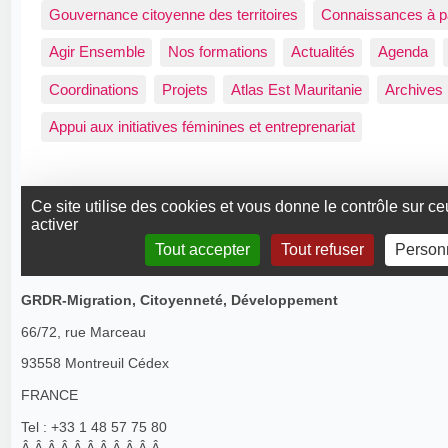
GRDR-Migration, Citoyenneté, Développement
66/72, rue Marceau
93558 Montreuil Cédex
FRANCE
Tel : +33 1 48 57 75 80
Â Â Â Â Â Â Â Â Â Â Â