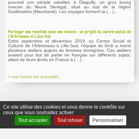
poursuit son périple sahélien à Diaguilly, un gros bourg
riverain du fleuve Sénégal, situé au sud de la région
Guidimakha (Mauritanie). Les voyages forment la (…)...
Partager ses recettes avec ses voisins : un projet du centre social de
l’Arbrisseau à Lille-Sud
Entre septembre et décembre 2019, au Centre Social et
Culturel de l’Arbrisseau à Lille-Sud, l’équipe du Grdr a mené
plusieurs ateliers auprès de femmes immigrées. Ces ateliers
avaient pour but de parler en français sur différents sujets,
allant de leurs droits en France à (…)...
> voir toutes les actualités
Ce site utilise des cookies et vous donne le contrôle sur
ceux que vous souhaitez activer
GRDR Copyright
Tout accepter
Tout refuser
Personnaliser
2010 |
RSS
|
Plan du site
|
Mentions légales
|
Contact