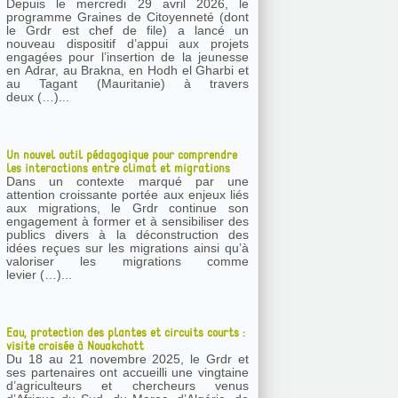
Depuis le mercredi 29 avril 2026, le
programme Graines de Citoyenneté (dont
le Grdr est chef de file) a lancé un
nouveau dispositif d’appui aux projets
engagées pour l’insertion de la jeunesse
en Adrar, au Brakna, en Hodh el Gharbi et
au Tagant (Mauritanie) à travers
deux (…)...
Un nouvel outil pédagogique pour comprendre
les interactions entre climat et migrations
Dans un contexte marqué par une
attention croissante portée aux enjeux liés
aux migrations, le Grdr continue son
engagement à former et à sensibiliser des
publics divers à la déconstruction des
idées reçues sur les migrations ainsi qu’à
valoriser les migrations comme
levier (…)...
Eau, protection des plantes et circuits courts :
visite croisée à Nouakchott
Du 18 au 21 novembre 2025, le Grdr et
ses partenaires ont accueilli une vingtaine
d’agriculteurs et chercheurs venus