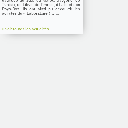
d’Afrique du Sud, du Maroc, d’Algérie, de
Tunisie, de Libye, de France, d’Italie et des
Pays-Bas. Ils ont ainsi pu découvrir les
activités du « Laboratoire (…)...
> voir toutes les actualités