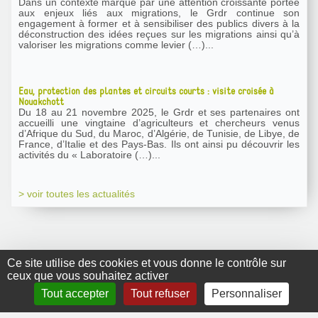
Dans un contexte marqué par une attention croissante portée
aux enjeux liés aux migrations, le Grdr continue son
engagement à former et à sensibiliser des publics divers à la
déconstruction des idées reçues sur les migrations ainsi qu’à
valoriser les migrations comme levier (…)...
Eau, protection des plantes et circuits courts : visite croisée à
Nouakchott
Du 18 au 21 novembre 2025, le Grdr et ses partenaires ont
accueilli une vingtaine d’agriculteurs et chercheurs venus
d’Afrique du Sud, du Maroc, d’Algérie, de Tunisie, de Libye, de
France, d’Italie et des Pays-Bas. Ils ont ainsi pu découvrir les
activités du « Laboratoire (…)...
> voir toutes les actualités
Ce site utilise des cookies et vous donne le contrôle sur
ceux que vous souhaitez activer
GRDR Copyright
Tout accepter
Tout refuser
Personnaliser
2010 |
RSS
|
Plan du site
|
Mentions légales
|
Contact