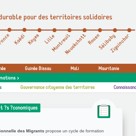
durable pour des territoires solidaires
née
Guinée Bissau
Mali
Mauritanie
mations >
s
Gouvernance citoyenne des territoires
Connaissanc
it ?s ?conomiques
onnelle des Migrants
propose un cycle de formation