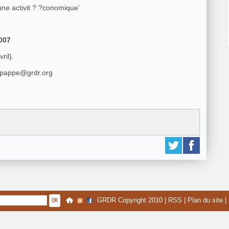
d’une activit ? ?conomique’
2007
ril).
u pappe@grdr.org
GRDR Copyright 2010 |
RSS
|
Plan du site
|