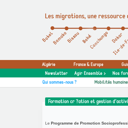
Les migrations, une ressource 
Panneau de gestion des cookies
Algérie
France & Europe
Gui
Newsletter
Agir Ensemble >
Nos for
Qui sommes-nous ?
Mobilités humaine
Formation cr ?ation et gestion d’activ
Le
Programme de Promotion Socioprofessi