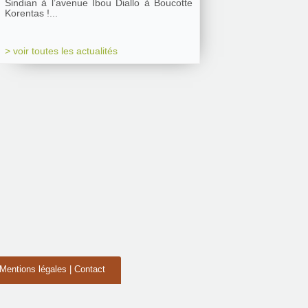
Sindian à l’avenue Ibou Diallo à Boucotte
Korentas !...
> voir toutes les actualités
Mentions légales
|
Contact