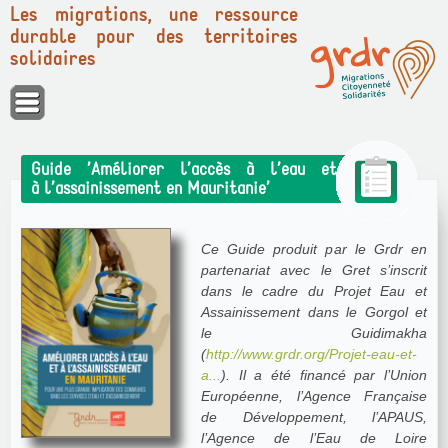
Les migrations, une ressource
durable pour des territoires
solidaires
Panneau de gestion des cookies
Guide ’Améliorer l’accès à l’eau et
à l’assainissement en Mauritanie’
Ce Guide produit par le Grdr en
partenariat avec le Gret s’inscrit
dans le cadre du Projet Eau et
Assainissement dans le Gorgol et
le Guidimakha
(
http://www.grdr.org/Projet-eau-et-
a...
). Il a été financé par l’Union
Européenne, l’Agence Française
de Développement, l’APAUS,
l’Agence de l’Eau de Loire