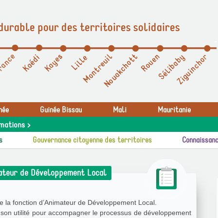
durable pour des territoires solidaires
née
Guinée Bissau
Mali
Mauritanie
mations >
s
Gouvernance citoyenne des territoires
Connaissanc
mateur de Développement Local
e la fonction d’Animateur de Développement Local.
e son utilité pour accompagner le processus de développement