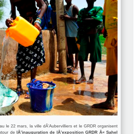
u le 22 mars, la ville dÂ’Aubervilliers et le GRDR organisent
autour de
lÂ’inauguration de lÂ’exposition GRDR Â« Sahel