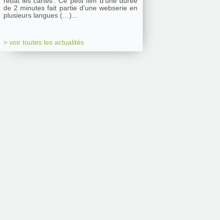
rebat les cartes’. Ce petit film d’une durée
de 2 minutes fait partie d’une webserie en
plusieurs langues (…)...
> voir toutes les actualités