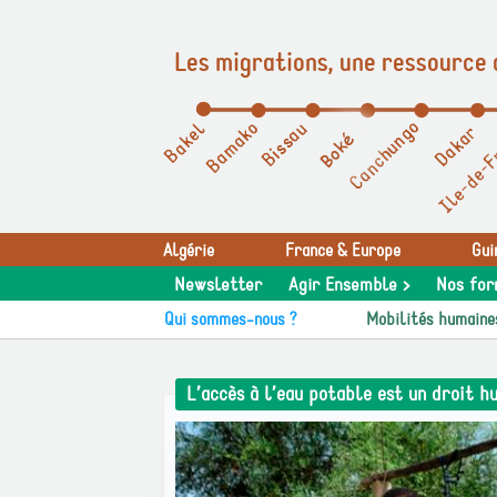
Les migrations, une ressource 
Panneau de gestion des cookies
Algérie
France & Europe
Gui
Newsletter
Agir Ensemble >
Nos for
Qui sommes-nous ?
Mobilités humaine
L’accès à l’eau potable est un droit h