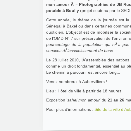
mon amour Â »-Photographies de JB Russe
potable à Boully
(projet soutenu par le SEDI
Cette année, le thème de la journée est la gestion urbaine de l’eau, telle que nous l’expérimentons au
Sénégal à Bakel ou dans certaines communes 
quotidien. L’objectif est de mobiliser la socié
de l’OMD N° 7 sur préservation de l’environn
pourcentage de la population qui nÂ’a pas
services dÂ’assainissement de base
.
Le 28 juillet 2010, lÂ’assemblée des nations
comme un droit fondamental, essentiel au plei
Le chemin à parcourir est encore long...
Venez nombreux à Aubervilliers !
Lieu : Hôtel de ville à partir de 18 heures.
Exposition ’
sahel mon amour
’ du
21 au 26
ma
Pour plus d’informations :
Site de la ville d’Aub