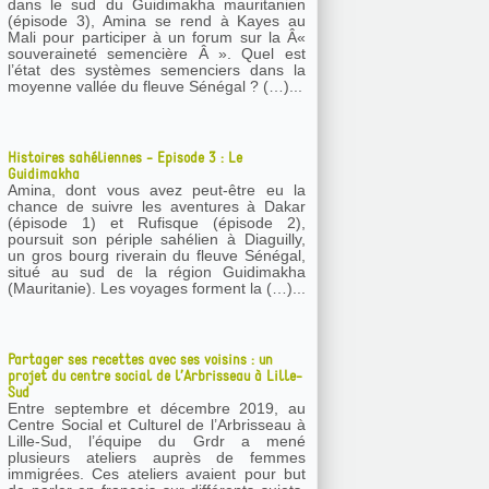
dans le sud du Guidimakha mauritanien
(épisode 3), Amina se rend à Kayes au
Mali pour participer à un forum sur la Â«
souveraineté semencière Â ». Quel est
l’état des systèmes semenciers dans la
moyenne vallée du fleuve Sénégal ? (…)...
Histoires sahéliennes - Episode 3 : Le
Guidimakha
Amina, dont vous avez peut-être eu la
chance de suivre les aventures à Dakar
(épisode 1) et Rufisque (épisode 2),
poursuit son périple sahélien à Diaguilly,
un gros bourg riverain du fleuve Sénégal,
situé au sud de la région Guidimakha
(Mauritanie). Les voyages forment la (…)...
Partager ses recettes avec ses voisins : un
projet du centre social de l’Arbrisseau à Lille-
Sud
Entre septembre et décembre 2019, au
Centre Social et Culturel de l’Arbrisseau à
Lille-Sud, l’équipe du Grdr a mené
plusieurs ateliers auprès de femmes
immigrées. Ces ateliers avaient pour but