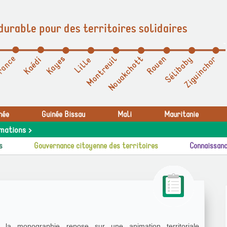
durable pour des territoires solidaires
née
Guinée Bissau
Mali
Mauritanie
mations >
s
Gouvernance citoyenne des territoires
Connaissanc
e la monographie repose sur une animation territoriale