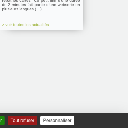
rebat les cartes’. Ce petit film d’une durée
de 2 minutes fait partie d’une webserie en
plusieurs langues (…)...
> voir toutes les actualités
r
Tout refuser
Personnaliser
Mentions légales
|
Contact