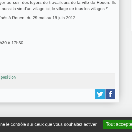
r au sein des foyers de travailleurs de la ville de Rouen. Ils
 aussi la vie d’un village ici, le village de tous les villages !’
aînés à Rouen, du 29 mai au 19 juin 2012.
3h30 à 17h30
xposition
nne le contrôle sur ceux que vous souhaitez activer
Tout accepte
GRDR Copyright 2010 |
RSS
|
Plan du site
|