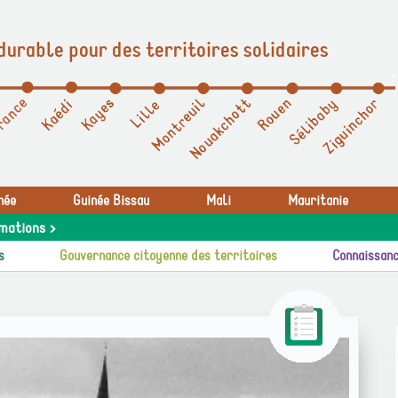
durable pour des territoires solidaires
née
Guinée Bissau
Mali
Mauritanie
mations >
s
Gouvernance citoyenne des territoires
Connaissanc