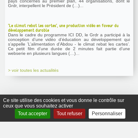
pays concernés au premier plan, 44 organisations, dont le
Grdr, interpellent le Président de (…)...
’Le climat rebat les cartes’, une production vidéo en faveur du
développement durable
Dans le cadre du programme ICI DD, le Grdr a participé à la
conception d’une vidéo d’éducation au développement qui
s’appelle ’L’alimentation d’Abdou - le climat rebat les cartes’.
Ce petit film d’une durée de 2 minutes fait partie d’une
webserie en plusieurs langues (…)...
> voir toutes les actualités
Ce site utilise des cookies et vous donne le contrôle sur
ceux que vous souhaitez activer
GRDR Copyright
Tout accepter
Tout refuser
Personnaliser
2010 |
RSS
|
Plan du site
|
Mentions légales
|
Contact