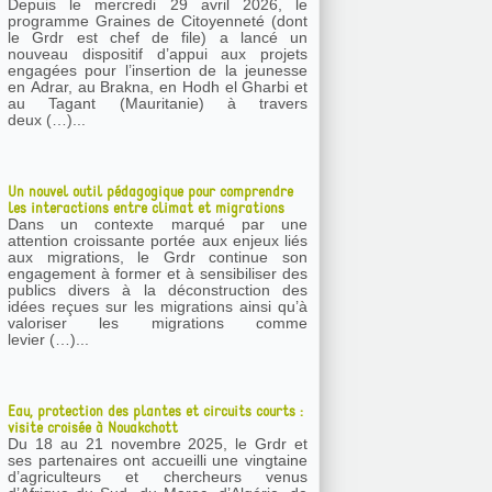
Depuis le mercredi 29 avril 2026, le
programme Graines de Citoyenneté (dont
le Grdr est chef de file) a lancé un
nouveau dispositif d’appui aux projets
engagées pour l’insertion de la jeunesse
en Adrar, au Brakna, en Hodh el Gharbi et
au Tagant (Mauritanie) à travers
deux (…)...
Un nouvel outil pédagogique pour comprendre
les interactions entre climat et migrations
Dans un contexte marqué par une
attention croissante portée aux enjeux liés
aux migrations, le Grdr continue son
engagement à former et à sensibiliser des
publics divers à la déconstruction des
idées reçues sur les migrations ainsi qu’à
valoriser les migrations comme
levier (…)...
Eau, protection des plantes et circuits courts :
visite croisée à Nouakchott
Du 18 au 21 novembre 2025, le Grdr et
ses partenaires ont accueilli une vingtaine
d’agriculteurs et chercheurs venus