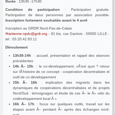
Durée
: 13h30 -17h30
Condition de participation
: Participation gratuite.
Participation de deux personnes par association possible.
Inscription fortement souhaitée avant le 4 avril
Inscription au GRDR Nord-Pas-de-Calais
antenne.npdc@grdr.org
- 81 bis, rue Gantois - 59000 LILLE -
tel : 03.20.42.83.11
Déroulement
13h30-14h
: accueil, présentation et rappel des séances
précédentes
14h Â– 15h
: le co-développement, cÂ’est quoi ? retour
sur lÂ’histoire de ce concept - coopération décentralisée et
outil de co-développement
15h Â– 16h
: implication des migrants dans les
dynamiques de coopérations décentralisées et de projets
Nord/Sud : témoignages et étude de cas Â– le Â« vélo du
codéveloppement local Â »
16h Â– 17h
: focus sur quelques outils, travail sur les
étapes avant Â– pendant Â– après des échanges nord-
sud ;