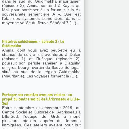
dans le sud du Guidimakha mauritanien
(épisode 3), Amina se rend à Kayes au
Mali pour participer à un forum sur la Â«
souveraineté semencière Â ». Quel est
l’état des systèmes semenciers dans la
moyenne vallée du fleuve Sénégal ? (…)...
Histoires sahéliennes - Episode 3 : Le
Guidimakha
Amina, dont vous avez peut-être eu la
chance de suivre les aventures à Dakar
(épisode 1) et Rufisque (épisode 2),
poursuit son périple sahélien à Diaguilly,
un gros bourg riverain du fleuve Sénégal,
situé au sud de la région Guidimakha
(Mauritanie). Les voyages forment la (…)...
Partager ses recettes avec ses voisins : un
projet du centre social de l’Arbrisseau à Lille-
Sud
Entre septembre et décembre 2019, au
Centre Social et Culturel de l’Arbrisseau à
Lille-Sud, l’équipe du Grdr a mené
plusieurs ateliers auprès de femmes
immigrées. Ces ateliers avaient pour but