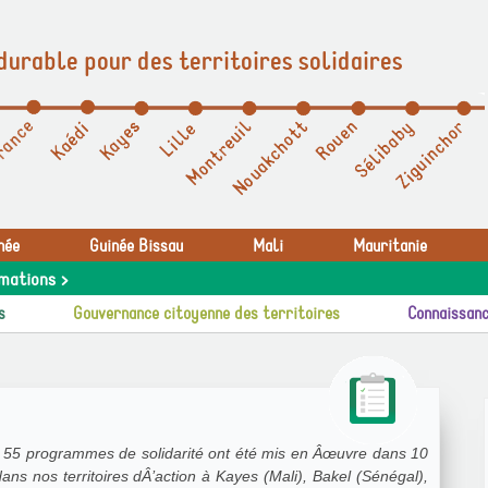
durable pour des territoires solidaires
née
Guinée Bissau
Mali
Mauritanie
mations >
s
Gouvernance citoyenne des territoires
Connaissanc
 55 programmes de solidarité ont été mis en Âœuvre dans 10
dans nos territoires dÂ’action à Kayes (Mali), Bakel (Sénégal),