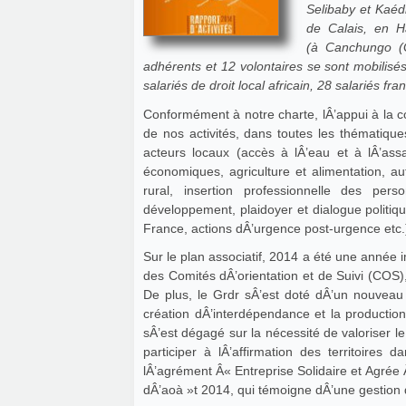
Selibaby et Kaéd
de Calais, en H
(à Canchungo (
adhérents et 12 volontaires se sont mobilisés
salariés de droit local africain, 28 salariés f
Conformément à notre charte, lÂ’appui à la con
de nos activités, dans toutes les thématiq
acteurs locaux (accès à lÂ’eau et à lÂ’assa
économiques, agriculture et alimentation, 
rural, insertion professionnelle des pe
développement, plaidoyer et dialogue politiq
France, actions dÂ’urgence post-urgence etc.
Sur le plan associatif, 2014 a été une année i
des Comités dÂ’orientation et de Suivi (COS),
De plus, le Grdr sÂ’est doté dÂ’un nouveau p
création dÂ’interdépendance et la producti
sÂ’est dégagé sur la nécessité de valoriser l
participer à lÂ’affirmation des territoires 
lÂ’agrément Â« Entreprise Solidaire et Agrée 
dÂ’aoà »t 2014, qui témoigne dÂ’une gestion 