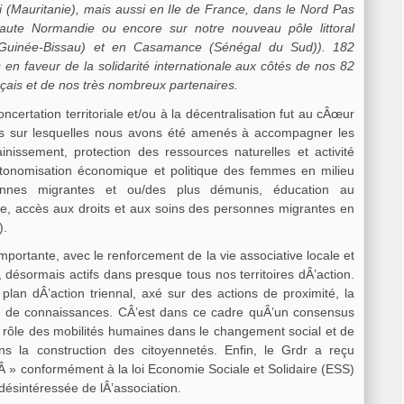
i (Mauritanie), mais aussi en Ile de France, dans le Nord Pas
aute Normandie ou encore sur notre nouveau pôle littoral
Guinée-Bissau) et en Casamance (Sénégal du Sud)). 182
 en faveur de la solidarité internationale aux côtés de nos 82
rançais et de nos très nombreux partenaires.
certation territoriale et/ou à la décentralisation fut au cÂœur
ues sur lesquelles nous avons été amenés à accompagner les
inissement, protection des ressources naturelles et activité
autonomisation économique et politique des femmes en milieu
rsonnes migrantes et ou/des plus démunis, éducation au
ue, accès aux droits et aux soins des personnes migrantes en
).
mportante, avec le renforcement de la vie associative locale et
 désormais actifs dans presque tous nos territoires dÂ’action.
lan dÂ’action triennal, axé sur des actions de proximité, la
on de connaissances. CÂ’est dans ce cadre quÂ’un consensus
e rôle des mobilités humaines dans le changement social et de
dans la construction des citoyennetés. Enfin, le Grdr a reçu
Â » conformément à la loi Economie Sociale et Solidaire (ESS)
désintéressée de lÂ’association.