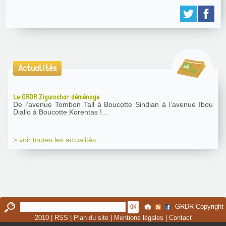
Actualités
Le GRDR Ziguinchor déménage
De l’avenue Tombon Tall à Boucotte Sindian à l’avenue Ibou
Diallo à Boucotte Korentas !...
> voir toutes les actualités
GRDR Copyright
2010 |
RSS
|
Plan du site
|
Mentions légales
|
Contact