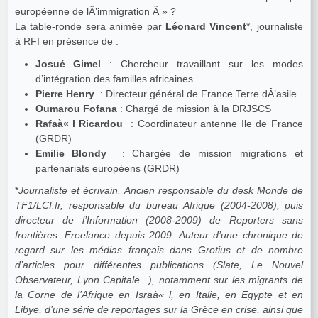
européenne de lÂ’immigration Â » ?
La table-ronde sera animée par
Léonard Vincent
*, journaliste
à RFI en présence de :
Josué Gimel
: Chercheur travaillant sur les modes
d’intégration des familles africaines
Pierre Henry
: Directeur général de France Terre dÂ’asile
Oumarou Fofana
: Chargé de mission à la DRJSCS
Rafaà« l Ricardou
: Coordinateur antenne Ile de France
(GRDR)
Emilie Blondy
: Chargée de mission migrations et
partenariats européens (GRDR)
*
Journaliste et écrivain. Ancien responsable du desk Monde de
TF1/LCI.fr, responsable du bureau Afrique (2004-2008), puis
directeur de l’Information (2008-2009) de Reporters sans
frontières. Freelance depuis 2009. Auteur d’une chronique de
regard sur les médias français dans Grotius et de nombre
d’articles pour différentes publications (Slate, Le Nouvel
Observateur, Lyon Capitale...), notamment sur les migrants de
la Corne de l’Afrique en Israà« l, en Italie, en Egypte et en
Libye, d’une série de reportages sur la Grèce en crise, ainsi que