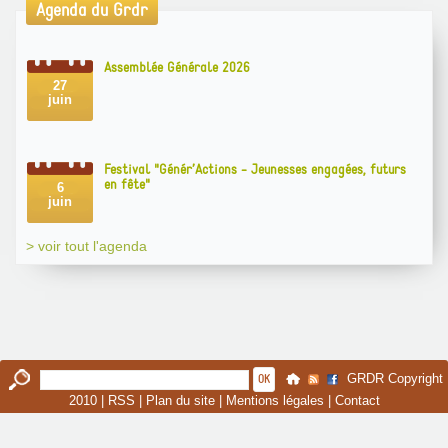
Agenda du Grdr
Assemblée Générale 2026
27
juin
Festival "Génér’Actions - Jeunesses engagées, futurs
en fête"
6
juin
> voir tout l'agenda
GRDR Copyright
2010 |
RSS
|
Plan du site
|
Mentions légales
|
Contact