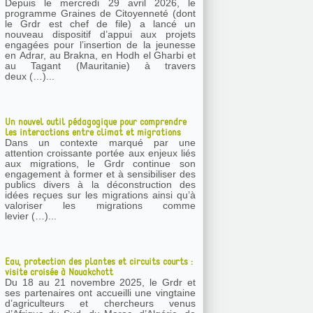
Depuis le mercredi 29 avril 2026, le
programme Graines de Citoyenneté (dont
le Grdr est chef de file) a lancé un
nouveau dispositif d’appui aux projets
engagées pour l’insertion de la jeunesse
en Adrar, au Brakna, en Hodh el Gharbi et
au Tagant (Mauritanie) à travers
deux (…)...
Un nouvel outil pédagogique pour comprendre
les interactions entre climat et migrations
Dans un contexte marqué par une
attention croissante portée aux enjeux liés
aux migrations, le Grdr continue son
engagement à former et à sensibiliser des
publics divers à la déconstruction des
idées reçues sur les migrations ainsi qu’à
valoriser les migrations comme
levier (…)...
Eau, protection des plantes et circuits courts :
visite croisée à Nouakchott
Du 18 au 21 novembre 2025, le Grdr et
ses partenaires ont accueilli une vingtaine
d’agriculteurs et chercheurs venus