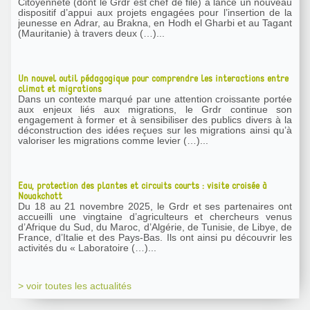
Citoyenneté (dont le Grdr est chef de file) a lancé un nouveau
dispositif d’appui aux projets engagées pour l’insertion de la
jeunesse en Adrar, au Brakna, en Hodh el Gharbi et au Tagant
(Mauritanie) à travers deux (…)...
Un nouvel outil pédagogique pour comprendre les interactions entre
climat et migrations
Dans un contexte marqué par une attention croissante portée
aux enjeux liés aux migrations, le Grdr continue son
engagement à former et à sensibiliser des publics divers à la
déconstruction des idées reçues sur les migrations ainsi qu’à
valoriser les migrations comme levier (…)...
Eau, protection des plantes et circuits courts : visite croisée à
Nouakchott
Du 18 au 21 novembre 2025, le Grdr et ses partenaires ont
accueilli une vingtaine d’agriculteurs et chercheurs venus
d’Afrique du Sud, du Maroc, d’Algérie, de Tunisie, de Libye, de
France, d’Italie et des Pays-Bas. Ils ont ainsi pu découvrir les
activités du « Laboratoire (…)...
> voir toutes les actualités