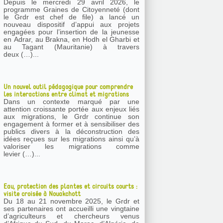
Depuis le mercredi 29 avril 2026, le
programme Graines de Citoyenneté (dont
le Grdr est chef de file) a lancé un
nouveau dispositif d’appui aux projets
engagées pour l’insertion de la jeunesse
en Adrar, au Brakna, en Hodh el Gharbi et
au Tagant (Mauritanie) à travers
deux (…)...
Un nouvel outil pédagogique pour comprendre
les interactions entre climat et migrations
Dans un contexte marqué par une
attention croissante portée aux enjeux liés
aux migrations, le Grdr continue son
engagement à former et à sensibiliser des
publics divers à la déconstruction des
idées reçues sur les migrations ainsi qu’à
valoriser les migrations comme
levier (…)...
Eau, protection des plantes et circuits courts :
visite croisée à Nouakchott
Du 18 au 21 novembre 2025, le Grdr et
ses partenaires ont accueilli une vingtaine
d’agriculteurs et chercheurs venus