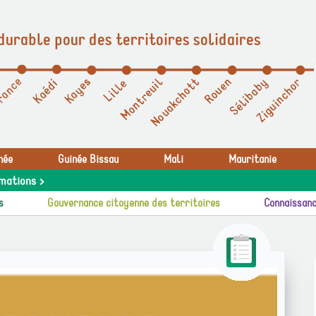
durable pour des territoires solidaires
née
Guinée Bissau
Mali
Mauritanie
mations >
s
Gouvernance citoyenne des territoires
Connaissanc