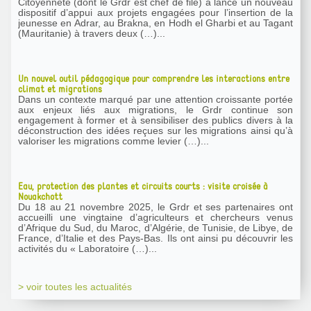
Citoyenneté (dont le Grdr est chef de file) a lancé un nouveau
dispositif d’appui aux projets engagées pour l’insertion de la
jeunesse en Adrar, au Brakna, en Hodh el Gharbi et au Tagant
(Mauritanie) à travers deux (…)...
Un nouvel outil pédagogique pour comprendre les interactions entre
climat et migrations
Dans un contexte marqué par une attention croissante portée
aux enjeux liés aux migrations, le Grdr continue son
engagement à former et à sensibiliser des publics divers à la
déconstruction des idées reçues sur les migrations ainsi qu’à
valoriser les migrations comme levier (…)...
Eau, protection des plantes et circuits courts : visite croisée à
Nouakchott
Du 18 au 21 novembre 2025, le Grdr et ses partenaires ont
accueilli une vingtaine d’agriculteurs et chercheurs venus
d’Afrique du Sud, du Maroc, d’Algérie, de Tunisie, de Libye, de
France, d’Italie et des Pays-Bas. Ils ont ainsi pu découvrir les
activités du « Laboratoire (…)...
> voir toutes les actualités