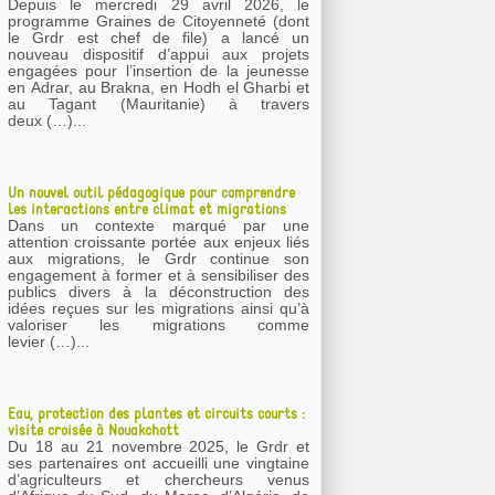
Depuis le mercredi 29 avril 2026, le
programme Graines de Citoyenneté (dont
le Grdr est chef de file) a lancé un
nouveau dispositif d’appui aux projets
engagées pour l’insertion de la jeunesse
en Adrar, au Brakna, en Hodh el Gharbi et
au Tagant (Mauritanie) à travers
deux (…)...
Un nouvel outil pédagogique pour comprendre
les interactions entre climat et migrations
Dans un contexte marqué par une
attention croissante portée aux enjeux liés
aux migrations, le Grdr continue son
engagement à former et à sensibiliser des
publics divers à la déconstruction des
idées reçues sur les migrations ainsi qu’à
valoriser les migrations comme
levier (…)...
Eau, protection des plantes et circuits courts :
visite croisée à Nouakchott
Du 18 au 21 novembre 2025, le Grdr et
ses partenaires ont accueilli une vingtaine
d’agriculteurs et chercheurs venus