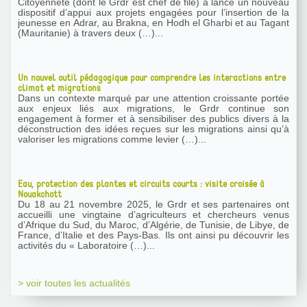
Citoyenneté (dont le Grdr est chef de file) a lancé un nouveau
dispositif d’appui aux projets engagées pour l’insertion de la
jeunesse en Adrar, au Brakna, en Hodh el Gharbi et au Tagant
(Mauritanie) à travers deux (…)...
Un nouvel outil pédagogique pour comprendre les interactions entre
climat et migrations
Dans un contexte marqué par une attention croissante portée
aux enjeux liés aux migrations, le Grdr continue son
engagement à former et à sensibiliser des publics divers à la
déconstruction des idées reçues sur les migrations ainsi qu’à
valoriser les migrations comme levier (…)...
Eau, protection des plantes et circuits courts : visite croisée à
Nouakchott
Du 18 au 21 novembre 2025, le Grdr et ses partenaires ont
accueilli une vingtaine d’agriculteurs et chercheurs venus
d’Afrique du Sud, du Maroc, d’Algérie, de Tunisie, de Libye, de
France, d’Italie et des Pays-Bas. Ils ont ainsi pu découvrir les
activités du « Laboratoire (…)...
> voir toutes les actualités