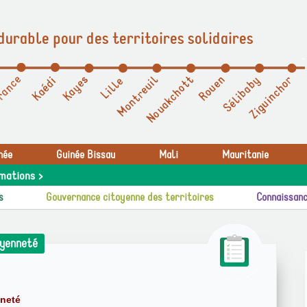
durable pour des territoires solidaires
née
Guinée Bissau
Mali
Mauritanie
mations >
s
Gouvernance citoyenne des territoires
Connaissanc
oyenneté
nneté