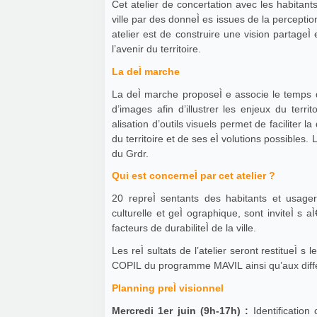
Cet atelier de concertation avec les habitant
ville par des donneÌ es issues de la perception
atelier est de construire une vision partageÌ 
l’avenir du territoire.
La deÌ marche
La deÌ marche proposeÌ e associe le temps d’u
d’images afin d’illustrer les enjeux du terri
alisation d’outils visuels permet de faciliter l
du territoire et de ses eÌ volutions possibles. L’atelier sera
du Grdr.
Qui est concerneÌ par cet atelier ?
20 repreÌ sentants des habitants et usagers de 
culturelle et geÌ ographique, sont inviteÌ s aÌ
facteurs de durabiliteÌ de la ville.
Les reÌ sultats de l’atelier seront restitueÌ
COPIL du programme MAVIL ainsi qu’aux diffeÌ
Planning preÌ visionnel
Mercredi 1er juin (9h-17h) :
Identification 