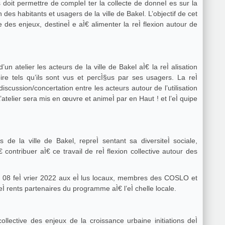
s doit permettre de compleÌ ter la collecte de donneÌ es sur la
 des habitants et usagers de la ville de Bakel. L’objectif de cet
e des enjeux, destineÌ e aÌ€ alimenter la reÌ flexion autour de
n atelier les acteurs de la ville de Bakel aÌ€ la reÌ alisation
toire tels qu’ils sont vus et percÌ§us par ses usagers. La reÌ
a discussion/concertation entre les acteurs autour de l’utilisation
 mis en œuvre et animeÌ par en Haut ! et l’eÌ quipe
la ville de Bakel, repreÌ sentant sa diversiteÌ sociale,
€ contribuer aÌ€ ce travail de reÌ flexion collective autour des
 s le 08 feÌ vrier 2022 aux eÌ lus locaux, membres des COSLO et
 rents partenaires du programme aÌ€ l’eÌ chelle locale.
collective des enjeux de la croissance urbaine initiations deÌ