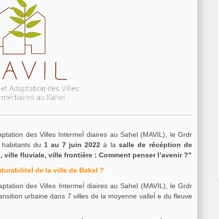
tation des Villes IntermeÌ diaires au Sahel (MAVIL), le Grdr
s habitants du
1 au 7 juin 2022
à la
salle de récéption de
, ville fluviale, ville frontière : Comment penser l’avenir ?"
Pourquoi un atelier de concertation sur la durabiliteÌ de la ville de Bakel ?
tation des Villes IntermeÌ diaires au Sahel (MAVIL), le Grdr
ansition urbaine dans 7 villes de la moyenne valleÌ e du fleuve