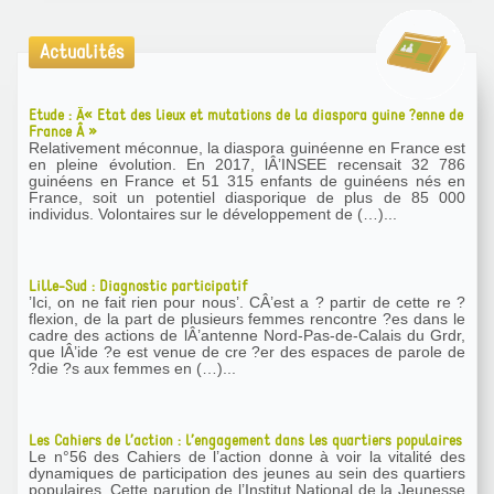
Actualités
Etude : Â« Etat des lieux et mutations de la diaspora guine ?enne de
France Â »
Relativement méconnue, la diaspora guinéenne en France est
en pleine évolution. En 2017, lÂ’INSEE recensait 32 786
guinéens en France et 51 315 enfants de guinéens nés en
France, soit un potentiel diasporique de plus de 85 000
individus. Volontaires sur le développement de (…)...
Lille-Sud : Diagnostic participatif
’Ici, on ne fait rien pour nous’. CÂ’est a ? partir de cette re ?
flexion, de la part de plusieurs femmes rencontre ?es dans le
cadre des actions de lÂ’antenne Nord-Pas-de-Calais du Grdr,
que lÂ’ide ?e est venue de cre ?er des espaces de parole de
?die ?s aux femmes en (…)...
Les Cahiers de l’action : l’engagement dans les quartiers populaires
Le n°56 des Cahiers de l’action donne à voir la vitalité des
dynamiques de participation des jeunes au sein des quartiers
populaires. Cette parution de l’Institut National de la Jeunesse