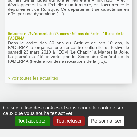
développement » à l’échelle d’un territoire, en l’occurrence le
département de Rufisque. Ce département se caractérise en
effet par une dynamique (…)...
Retour sur l’évènement du 23 mars : 50 ans du Grdr - 10 ans de la
FADERMA
Dans le cadre des 50 ans du Grdr et de ses 10 ans, la
FADERMA a organisé une rencontre culturelle et festive le
samedi 23 mars 2019 à l’ECM ’Le Chaplin’ à Mantes la Jolie.
La journée a été ouverte par le Secrétaire Général de la
FADERMA (Fédération des associations de la (…)...
> voir toutes les actualités
Ce site utilise des cookies et vous donne le contrôle sur
ceux que vous souhaitez activer
GRDR Copyright
Tout accepter
Tout refuser
Personnaliser
2010 |
RSS
|
Plan du site
|
Mentions légales
|
Contact