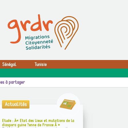
Sénégal
Tunisie
es à partager
Actualités
Etude : Â« Etat des lieux et mutations de la
diaspora guine ?enne de France Â »