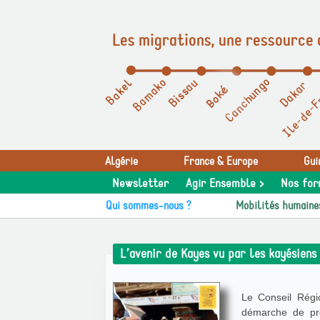
Les migrations, une ressource 
Panneau de gestion des cookies
Algérie
France & Europe
Gui
Newsletter
Agir Ensemble >
Nos for
Qui sommes-nous ?
Mobilités humaine
L’avenir de Kayes vu par les kayésiens
Le Conseil Régi
démarche de pro