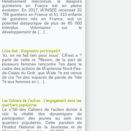
Relativement méconnue, la diaspora
guinéenne en France est en pleine
évolution. En 2017, lÂ’INSEE recensait 32
786 guinéens en France et 51 315 enfants
de guinéens nés en France, soit un
potentiel diasporique de plus de 85 000
individus. Volontaires sur le
développement de (…)...
Lille-Sud : Diagnostic participatif
’Ici, on ne fait rien pour nous’. CÂ’est a ?
partir de cette re ?flexion, de la part de
plusieurs femmes rencontre ?es dans le
cadre des actions de lÂ’antenne Nord-Pas-
de-Calais du Grdr, que lÂ’ide ?e est venue
de cre ?er des espaces de parole de ?die
?s aux femmes en (…)...
Les Cahiers de l’action : l’engagement dans les
quartiers populaires
Le n°56 des Cahiers de l’action donne à
voir la vitalité des dynamiques de
participation des jeunes au sein des
quartiers populaires. Cette parution de
l’Institut National de la Jeunesse et de