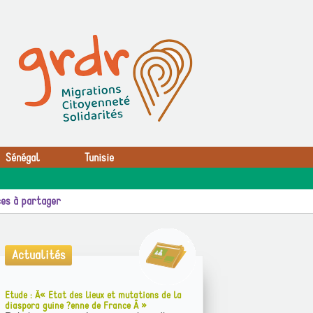
Sénégal
Tunisie
es à partager
Actualités
Etude : Â« Etat des lieux et mutations de la
diaspora guine ?enne de France Â »