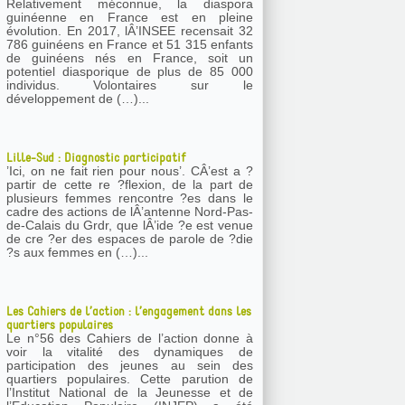
Relativement méconnue, la diaspora
guinéenne en France est en pleine
évolution. En 2017, lÂ’INSEE recensait 32
786 guinéens en France et 51 315 enfants
de guinéens nés en France, soit un
potentiel diasporique de plus de 85 000
individus. Volontaires sur le
développement de (…)...
Lille-Sud : Diagnostic participatif
’Ici, on ne fait rien pour nous’. CÂ’est a ?
partir de cette re ?flexion, de la part de
plusieurs femmes rencontre ?es dans le
cadre des actions de lÂ’antenne Nord-Pas-
de-Calais du Grdr, que lÂ’ide ?e est venue
de cre ?er des espaces de parole de ?die
?s aux femmes en (…)...
Les Cahiers de l’action : l’engagement dans les
quartiers populaires
Le n°56 des Cahiers de l’action donne à
voir la vitalité des dynamiques de
participation des jeunes au sein des
quartiers populaires. Cette parution de
l’Institut National de la Jeunesse et de