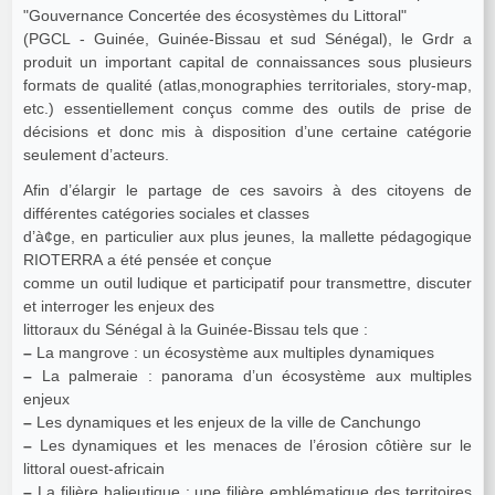
"Gouvernance Concertée des écosystèmes du Littoral"
(PGCL - Guinée, Guinée-Bissau et sud Sénégal), le Grdr a
produit un important capital de connaissances sous plusieurs
formats de qualité (atlas,monographies territoriales, story-map,
etc.) essentiellement conçus comme des outils de prise de
décisions et donc mis à disposition d’une certaine catégorie
seulement d’acteurs.
Afin d’élargir le partage de ces savoirs à des citoyens de
différentes catégories sociales et classes
d’à¢ge, en particulier aux plus jeunes, la mallette pédagogique
RIOTERRA a été pensée et conçue
comme un outil ludique et participatif pour transmettre, discuter
et interroger les enjeux des
littoraux du Sénégal à la Guinée-Bissau tels que :
–
La mangrove : un écosystème aux multiples dynamiques
–
La palmeraie : panorama d’un écosystème aux multiples
enjeux
–
Les dynamiques et les enjeux de la ville de Canchungo
–
Les dynamiques et les menaces de l’érosion côtière sur le
littoral ouest-africain
–
La filière halieutique : une filière emblématique des territoires