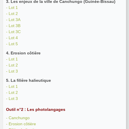
3. Les enjeux de la ville de Canchungo (Guinée-Bissau)
- Lot 1
- Lot 2
- Lot 3A
- Lot 3B
- Lot 3C
- Lot 4
- Lot 5
4. Erosion côtière
- Lot 1
- Lot 2
- Lot 3
5. La filière halieutique
- Lot 1
- Lot 2
- Lot 3
Outil n°2 : Les photolangages
- Canchungo
- Erosion côtière