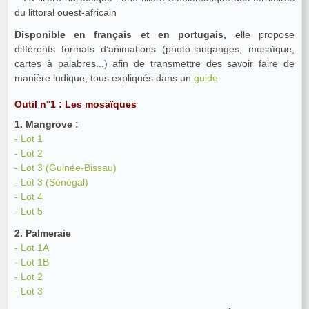
du littoral ouest-africain
Disponible en français et en portugais,
elle propose
différents formats d’animations (photo-langanges, mosaïque,
cartes à palabres...) afin de transmettre des savoir faire de
manière ludique, tous expliqués dans un
guide.
Outil n°1 : Les mosaïques
1. Mangrove :
- Lot 1
- Lot 2
- Lot 3 (Guinée-Bissau)
- Lot 3 (Sénégal)
- Lot 4
- Lot 5
2. Palmeraie
- Lot 1A
- Lot 1B
- Lot 2
- Lot 3