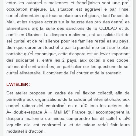
entre les autoriteÌ s maliennes et francÌ§aises sont une preÌ
occupation majeure. La situation est aggraveÌ e par l’inseÌ
curiteÌ alimentaire qui touche plusieurs reÌ gions, dont l’ouest du
Mali, et les risques accrus sur la hausse des prix des denreÌ es
alimentaires aÌ€ la suite des sanctions de la CEDEAO et du
conflit en Ukraine. La diaspora malienne, est un solide filet de
seÌ curiteÌ et de reÌ silience pour les familles resteÌ es au pays.
Bien que durement toucheÌ e par la pandeÌ mie tant sur le plan
sanitaire qu’eÌ conomique, cette diaspora est un levier important
des solidariteÌ s, entre les 2 pays, aux coÌ‚teÌ s des coopeÌ
rations deÌ centraliseÌ es, en particulier sur les questions de seÌ
curiteÌ alimentaire. Il convient de l’eÌ couter et de la soutenir.
L’ATELIER :
Cet atelier propose un cadre de reÌ flexion collectif, afin de
permettre aux organisations de la solidariteÌ internationale, aux
coopeÌ rations deÌ centraliseÌ es et aÌ€ tous les acteurs du
Â« double-espace Â » Mali â€“ France qui accompagnent la
diaspora malienne de mieux comprendre les difficulteÌ s aÌ€
laquelle elle est confronteÌ e et de mieux redeÌ finir leurs
modaliteÌ s d’action.