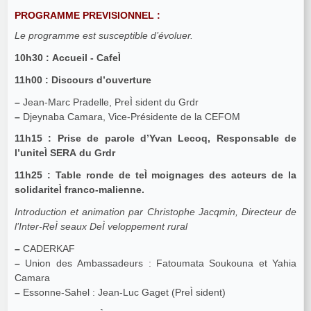
PROGRAMME PREVISIONNEL :
Le programme est susceptible d’évoluer.
10h30 : Accueil - CafeÌ
11h00 : Discours d’ouverture
–
Jean-Marc Pradelle, PreÌ sident du Grdr
–
Djeynaba Camara, Vice-Présidente de la CEFOM
11h15 : Prise de parole d’Yvan Lecoq, Responsable de
l’uniteÌ SERA du Grdr
11h25 : Table ronde de teÌ moignages des acteurs de la
solidariteÌ franco-malienne.
Introduction et animation par Christophe Jacqmin, Directeur de
l’Inter-ReÌ seaux DeÌ veloppement rural
–
CADERKAF
–
Union des Ambassadeurs : Fatoumata Soukouna et Yahia
Camara
–
Essonne-Sahel : Jean-Luc Gaget (PreÌ sident)