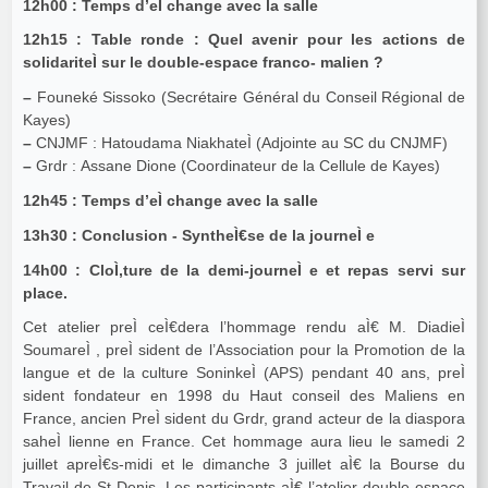
12h00 : Temps d’eÌ change avec la salle
12h15 : Table ronde : Quel avenir pour les actions de
solidariteÌ sur le double-espace franco- malien ?
–
Founeké Sissoko (Secrétaire Général du Conseil Régional de
Kayes)
–
CNJMF : Hatoudama NiakhateÌ (Adjointe au SC du CNJMF)
–
Grdr : Assane Dione (Coordinateur de la Cellule de Kayes)
12h45 : Temps d’eÌ change avec la salle
13h30 : Conclusion - SyntheÌ€se de la journeÌ e
14h00 : CloÌ‚ture de la demi-journeÌ e et repas servi sur
place.
Cet atelier preÌ ceÌ€dera l’hommage rendu aÌ€ M. DiadieÌ
SoumareÌ , preÌ sident de l’Association pour la Promotion de la
langue et de la culture SoninkeÌ (APS) pendant 40 ans, preÌ
sident fondateur en 1998 du Haut conseil des Maliens en
France, ancien PreÌ sident du Grdr, grand acteur de la diaspora
saheÌ lienne en France. Cet hommage aura lieu le samedi 2
juillet apreÌ€s-midi et le dimanche 3 juillet aÌ€ la Bourse du
Travail de St Denis. Les participants aÌ€ l’atelier double-espace