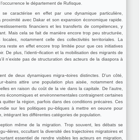
en l’occurrence le département de Rufisque.
se caractérise en effet par une dynamique particulière,
a proximité avec Dakar et son expansion économique rapide.
estissements financiers et les transferts de compétences, y
nt. Mais cela se fait de manière encore trop peu structurée,
locales, notamment celle des collectivités territoriales. La
ora reste en effet encore trop limitée pour que ces initiatives
ir. De plus, l’identi¬fication et la mobilisation des migrants de
l n’existe pas de structuration des acteurs de la diaspora à
ment de deux dynamiques migra¬toires distinctes. D’un côté,
r¬bains attire une population plus aisée, notamment des
elles en raison du coût de la vie dans la capitale. De l’autre,
ions économiques et environnementales contraignent certaines
quitter la région, parfois dans des conditions précaires. Ces
ondie sur les politiques pu¬bliques à mettre en oeuvre pour
, intégrant les différentes catégories de population.
ception même de la migration. Trop souvent, les débats se
u¬lières, occultant la diversité des trajectoires migratoires et
urtant essentiel de rendre visibles les acteurs en migration,