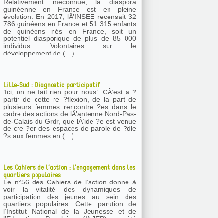
Relativement méconnue, la diaspora
guinéenne en France est en pleine
évolution. En 2017, lÂ’INSEE recensait 32
786 guinéens en France et 51 315 enfants
de guinéens nés en France, soit un
potentiel diasporique de plus de 85 000
individus. Volontaires sur le
développement de (…)...
Lille-Sud : Diagnostic participatif
’Ici, on ne fait rien pour nous’. CÂ’est a ?
partir de cette re ?flexion, de la part de
plusieurs femmes rencontre ?es dans le
cadre des actions de lÂ’antenne Nord-Pas-
de-Calais du Grdr, que lÂ’ide ?e est venue
de cre ?er des espaces de parole de ?die
?s aux femmes en (…)...
Les Cahiers de l’action : l’engagement dans les
quartiers populaires
Le n°56 des Cahiers de l’action donne à
voir la vitalité des dynamiques de
participation des jeunes au sein des
quartiers populaires. Cette parution de
l’Institut National de la Jeunesse et de