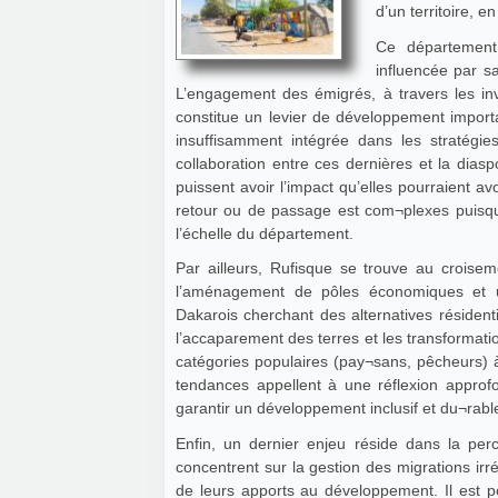
d’un territoire, 
Ce département 
influencée par s
L’engagement des émigrés, à travers les inv
constitue un levier de développement importa
insuffisamment intégrée dans les stratégies 
collaboration entre ces dernières et la diasp
puissent avoir l’impact qu’elles pourraient avo
retour ou de passage est com¬plexes puisqu’i
l’échelle du département.
Par ailleurs, Rufisque se trouve au croise
l’aménagement de pôles économiques et u
Dakarois cherchant des alternatives résidenti
l’accaparement des terres et les transformat
catégories populaires (pay¬sans, pêcheurs) à 
tendances appellent à une réflexion approf
garantir un développement inclusif et du¬rable
Enfin, un dernier enjeu réside dans la per
concentrent sur la gestion des migrations irrég
de leurs apports au développement. Il est po