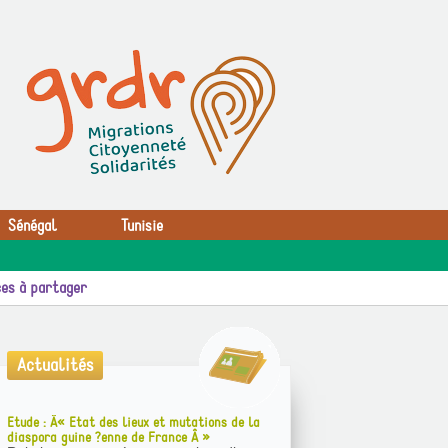
Sénégal
Tunisie
es à partager
Actualités
Etude : Â« Etat des lieux et mutations de la
diaspora guine ?enne de France Â »