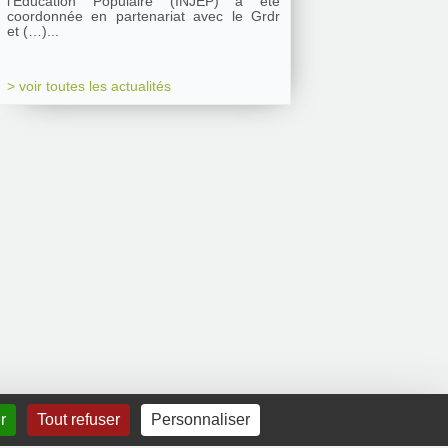
l’Education Populaire (INJEP) a été
coordonnée en partenariat avec le Grdr
et (…)...
> voir toutes les actualités
r
Tout refuser
Personnaliser
Mentions légales
|
Contact