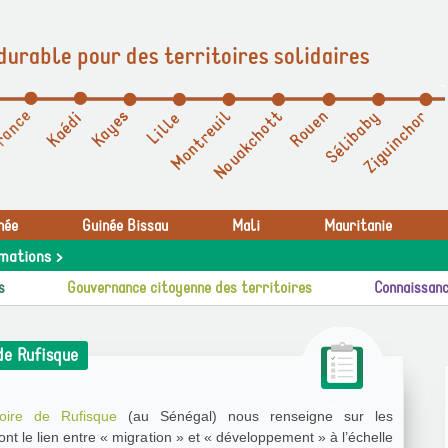
durable pour des territoires solidaires
née
Guinée Bissau
Mali
Mauritanie
mations >
s
Gouvernance citoyenne des territoires
Connaissanc
de Rufisque
toire de Rufisque
(au Sénégal) nous renseigne sur les
nt le lien entre « migration » et « développement » à l’échelle