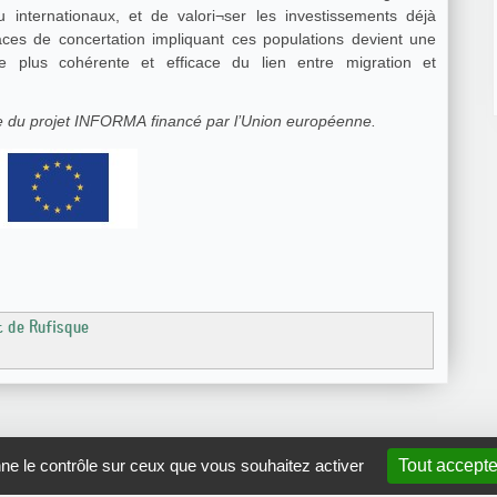
u internationaux, et de valori¬ser les investissements déjà
aces de concertation impliquant ces populations devient une
e plus cohérente et efficace du lien entre migration et
dre du projet INFORMA financé par l’Union européenne.
t de Rufisque
nne le contrôle sur ceux que vous souhaitez activer
Tout accepte
GRDR Copyright 2010 |
RSS
|
Plan du site
|