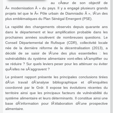
au cÂœur de son objectif de
Â« modernisation Â » du pays. Il y a engagé plusieurs grands
projets tel que le Â« Pôle urbain de Diamniadio Â », lÂ’un des
plus emblématiques du Plan Sénégal Emergent (PSE).
La rapidité des changements observés depuis quarante ans
dans le département et leur amplification probable dans les
prochaines années soulèvent de nombreuses questions. Le
Conseil Départemental de Rufisque (CDR), collectivité locale
née de la dernière réforme de la décentralisation (2013), a
décidé de se saisir de lÂ’une des plus essentielles : les
vulnérabilités du système alimentaire vont-elles sÂ’amplifier ou
se réduire ? Sur quels leviers peser pour les atténuer ou éviter
quÂ’elles ne sÂ’aggravent ?
Le présent rapport présente les principales conclusions tirées
dÂ’un travail dÂ’analyse bibliographique et dÂ’enquêtes
coordonné par le Grdr. Il expose les évolutions récentes du
territoire ainsi que les principaux facteurs de vulnérabilité du
système alimentaire et leurs déterminants. Il constitue ainsi une
base dÂ’information pour lÂ’élaboration dÂ’une prospective
alimentaire.