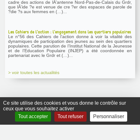
cadre des actions de lÂ’antenne Nord-Pas-de-Calais du Grdr,
que lÂ’ide ?e est venue de cre ?er des espaces de parole de
?die ?s aux femmes en (…)...
Les Cahiers de l’action : l’engagement dans les quartiers populaires
Le n°56 des Cahiers de l’action donne à voir la vitalité des
dynamiques de participation des jeunes au sein des quartiers
populaires. Cette parution de l’Institut National de la Jeunesse
et de l’Education Populaire (INJEP) a été coordonnée en
partenariat avec le Grdr et (…)...
> voir toutes les actualités
Ce site utilise des cookies et vous donne le contrôle sur
ceux que vous souhaitez activer
GRDR Copyright
Tout accepter
Tout refuser
Personnaliser
2010 |
RSS
|
Plan du site
|
Mentions légales
|
Contact