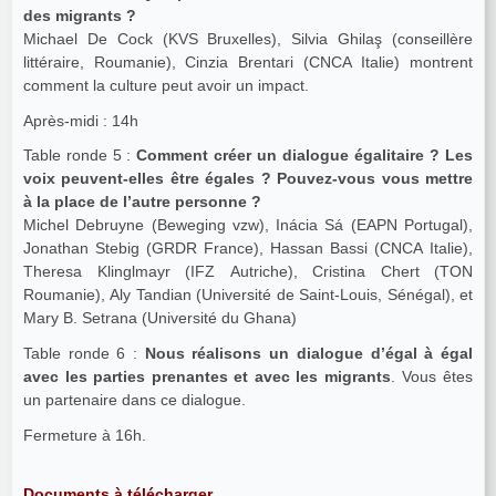
des migrants ?
Michael De Cock (KVS Bruxelles), Silvia Ghilaş (conseillère
littéraire, Roumanie), Cinzia Brentari (CNCA Italie) montrent
comment la culture peut avoir un impact.
Après-midi : 14h
Table ronde 5 :
Comment créer un dialogue égalitaire ? Les
voix peuvent-elles être égales ? Pouvez-vous vous mettre
à la place de l’autre personne ?
Michel Debruyne (Beweging vzw), Inácia Sá (EAPN Portugal),
Jonathan Stebig (GRDR France), Hassan Bassi (CNCA Italie),
Theresa Klinglmayr (IFZ Autriche), Cristina Chert (TON
Roumanie), Aly Tandian (Université de Saint-Louis, Sénégal), et
Mary B. Setrana (Université du Ghana)
Table ronde 6 :
Nous réalisons un dialogue d’égal à égal
avec les parties prenantes et avec les migrants
. Vous êtes
un partenaire dans ce dialogue.
Fermeture à 16h.
Documents à télécharger