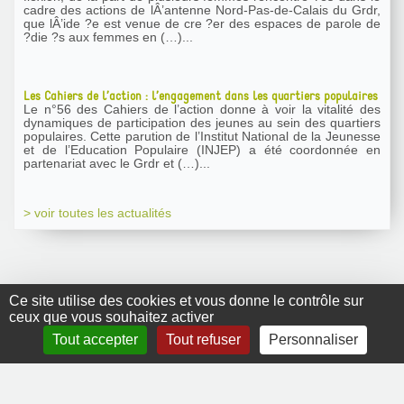
cadre des actions de lÂ’antenne Nord-Pas-de-Calais du Grdr,
que lÂ’ide ?e est venue de cre ?er des espaces de parole de
?die ?s aux femmes en (…)...
Les Cahiers de l’action : l’engagement dans les quartiers populaires
Le n°56 des Cahiers de l’action donne à voir la vitalité des
dynamiques de participation des jeunes au sein des quartiers
populaires. Cette parution de l’Institut National de la Jeunesse
et de l’Education Populaire (INJEP) a été coordonnée en
partenariat avec le Grdr et (…)...
> voir toutes les actualités
Ce site utilise des cookies et vous donne le contrôle sur
ceux que vous souhaitez activer
GRDR Copyright
Tout accepter
Tout refuser
Personnaliser
2010 |
RSS
|
Plan du site
|
Mentions légales
|
Contact