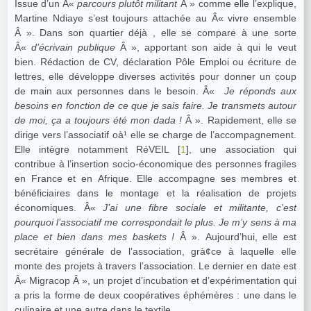
Issue d’un Â«
parcours plutôt militant
Â » comme elle l’explique,
Martine Ndiaye s’est toujours attachée au Â« vivre ensemble
Â ». Dans son quartier déjà , elle se compare à une sorte
Â«
d’écrivain publique
Â », apportant son aide à qui le veut
bien. Rédaction de CV, déclaration Pôle Emploi ou écriture de
lettres, elle développe diverses activités pour donner un coup
de main aux personnes dans le besoin. Â«
Je réponds aux
besoins en fonction de ce que je sais faire. Je transmets autour
de moi, ça a toujours été mon dada !
Â ». Rapidement, elle se
dirige vers l’associatif oà¹ elle se charge de l’accompagnement.
Elle intègre notamment RéVEIL
[
1
]
, une association qui
contribue à l’insertion socio-économique des personnes fragiles
en France et en Afrique. Elle accompagne ses membres et
bénéficiaires dans le montage et la réalisation de projets
économiques. Â«
J’ai une fibre sociale et militante, c’est
pourquoi l’associatif me correspondait le plus. Je m’y sens à ma
place et bien dans mes baskets !
Â ». Aujourd’hui, elle est
secrétaire générale de l’association, grà¢ce à laquelle elle
monte des projets à travers l’association. Le dernier en date est
Â« Migracop Â », un projet d’incubation et d’expérimentation qui
a pris la forme de deux coopératives éphémères : une dans le
culinaire et une autre dans le textile.