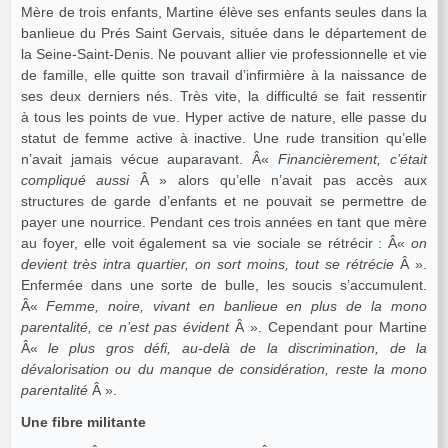
Mère de trois enfants, Martine élève ses enfants seules dans la
banlieue du Prés Saint Gervais, située dans le département de
la Seine-Saint-Denis. Ne pouvant allier vie professionnelle et vie
de famille, elle quitte son travail d’infirmière à la naissance de
ses deux derniers nés. Très vite, la difficulté se fait ressentir
à tous les points de vue. Hyper active de nature, elle passe du
statut de femme active à inactive. Une rude transition qu’elle
n’avait jamais vécue auparavant. Â«
Financièrement, c’était
compliqué aussi
Â » alors qu’elle n’avait pas accès aux
structures de garde d’enfants et ne pouvait se permettre de
payer une nourrice. Pendant ces trois années en tant que mère
au foyer, elle voit également sa vie sociale se rétrécir : Â«
on
devient très intra quartier, on sort moins, tout se rétrécie
Â ».
Enfermée dans une sorte de bulle, les soucis s’accumulent.
Â«
Femme, noire, vivant en banlieue en plus de la mono
parentalité, ce n’est pas évident
Â ». Cependant pour Martine
Â«
le plus gros défi, au-delà de la discrimination, de la
dévalorisation ou du manque de considération, reste la mono
parentalité
Â ».
Une fibre militante