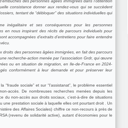
d’embûches des personnes âgées immigrées dans l’obtention
 Quelle consistance donner aux rendez-vous qui se succèdent
siers, tentant de “débloquer” des situations individuelles qui
me inégalitaire et ses conséquences pour les personnes
ns en nous inspirant des récits de parcours individuels pour
 sont accompagnées d’extraits d’entretiens pour faire entendre
 vécu.
x droits des personnes âgées immigrées, en fait des parcours
d’une recherche-action menée par l’association Grdr, qui œuvre
rées ou en situation de migration, en Ile-de-France en 2024-
ngés conformément à leur demande et pour préserver leur
la “fraude sociale” et sur “l’assistanat”, le problème essentiel
du non-accès. De nombreuses recherches menées depuis les
 du non-accès aux droits sociaux, c’est-à-dire de situations
 une prestation sociale à laquelle elles ont pourtant droit . Un
istère des Affaires Sociales) chiffre ce non-recours à près de
RSA (revenu de solidarité active), autant d’économies pour le