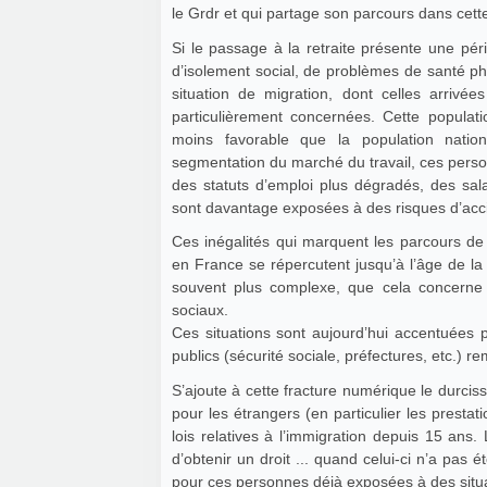
le Grdr et qui partage son parcours dans cette
Si le passage à la retraite présente une péri
d’isolement social, de problèmes de santé ph
situation de migration, dont celles arrivée
particulièrement concernées. Cette populat
moins favorable que la population natio
segmentation du marché du travail, ces perso
des statuts d’emploi plus dégradés, des salai
sont davantage exposées à des risques d’acci
Ces inégalités qui marquent les parcours de 
en France se répercutent jusqu’à l’âge de la 
souvent plus complexe, que cela concerne la 
sociaux.
Ces situations sont aujourd’hui accentuées p
publics (sécurité sociale, préfectures, etc.)
S’ajoute à cette fracture numérique le durcis
pour les étrangers (en particulier les prestat
lois relatives à l’immigration depuis 15 ans. Les conséquences sont des délais d’attente très longs avant
d’obtenir un droit ... quand celui-ci n’a pas é
pour ces personnes déjà exposées à des situa