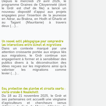
Depuis le mercredi 29 avril 2026, le
programme Graines de Citoyenneté (dont
le Grdr est chef de file) a lancé un
nouveau dispositif d’appui aux projets
engagées pour l’insertion de la jeunesse
en Adrar, au Brakna, en Hodh el Gharbi et
au Tagant (Mauritanie) à travers
deux (…)...
Un nouvel outil pédagogique pour comprendre
les interactions entre climat et migrations
Dans un contexte marqué par une
attention croissante portée aux enjeux liés
aux migrations, le Grdr continue son
engagement à former et à sensibiliser des
publics divers à la déconstruction des
idées reçues sur les migrations ainsi qu’à
valoriser les migrations comme
levier (…)...
Eau, protection des plantes et circuits courts :
visite croisée à Nouakchott
Du 18 au 21 novembre 2025, le Grdr et
ses partenaires ont accueilli une vingtaine
d’agriculteurs et chercheurs venus