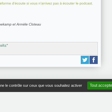
teforme d’écoute si vous n’arrivez pas à écouter le podcast.
amekamp et Armèle Cloteau
roits"
nne le contrôle sur ceux que vous souhaitez activer
Tout accepte
GRDR Copyright 2010 |
RSS
|
Plan du site
|