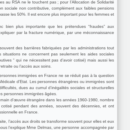
bles au RSA ne le touchent pas ; pour l’Allocation de Solidarité
n sociale non contributive, complément aux faibles pensions
passe les 50%. Il est encore plus important pour les femmes et
nc bien plus importante que les prétendues “fraudes” aux
expliquer par la fracture numérique, par une méconnaissance
ouvent des barrières fabriquées par les administrations tout
s situations ne concernent pas seulement les aides sociales
ibutives “ qui ne nécessitent pas d’avoir cotisé) mais aussi les
retraite ou l’accès aux soins.
personnes immigrées en France ne se réduit pas à la question
de Médicale d’Etat. Les personnes étrangères ou immigrées sont
fficultés, dues au cumul d’inégalités sociales et structurelles
 les personnes immigrées âgées.
ne main d’œuvre étrangère dans les années 1960-1980, nombre
et cotisé pendant des années, souvent des décennies, et ont
essionnelle en France.
aite, l’accès aux droits se transforme souvent pour elles et eux
 nous l’explique Mme Delmas, une personne accompagnée par