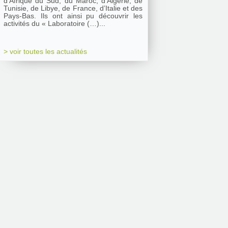
d’Afrique du Sud, du Maroc, d’Algérie, de
Tunisie, de Libye, de France, d’Italie et des
Pays-Bas. Ils ont ainsi pu découvrir les
activités du « Laboratoire (…)...
> voir toutes les actualités