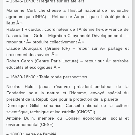
–
15h45-16h30 : Regards sur les ateliers
Marianne Cerf, chercheuse à l’Institut national de recherche
agronomique (INRA) – Retour sur Â« politique et stratégie des
lieux Â »
Rafaà« l Ricardou, coordinateur de l’Antenne Ile-de-France de
l’association Grdr- Migration-Citoyenneté-Développement –
retour sur Â« produire collectivement Â »
Claude Bourquard (Graine IdF) – retour sur Â« partage et
croisement des savoirs Â »
Robert Caron (Centre Paris Lecture) – retour sur Â« territoire
éducatifs et écologiques Â »
–
16h30-18h00 : Table ronde perspectives
Nicolas Hulot (sous réserve) président-fondateur de la
Fondation pour la nature et l’Homme, envoyé spécial du
président de la République pour la protection de la planète
Dominique Gillot, sénatrice, Conseil national de la culture
scientifique, technique et industrielle (CNCSTI)
Antoine Dulin, membre du Conseil économique, social et
environnemental (CESE)
–
18h00 : Verre de l’amitié