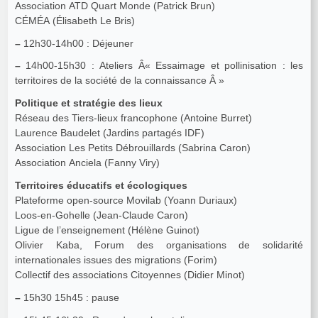
Association ATD Quart Monde (Patrick Brun)
CÉMÉA (Élisabeth Le Bris)
–
12h30-14h00 : Déjeuner
–
14h00-15h30 : Ateliers Â« Essaimage et pollinisation : les
territoires de la société de la connaissance Â »
Politique et stratégie des lieux
Réseau des Tiers-lieux francophone (Antoine Burret)
Laurence Baudelet (Jardins partagés IDF)
Association Les Petits Débrouillards (Sabrina Caron)
Association Anciela (Fanny Viry)
Territoires éducatifs et écologiques
Plateforme open-source Movilab (Yoann Duriaux)
Loos-en-Gohelle (Jean-Claude Caron)
Ligue de l’enseignement (Hélène Guinot)
Olivier Kaba, Forum des organisations de solidarité
internationales issues des migrations (Forim)
Collectif des associations Citoyennes (Didier Minot)
–
15h30 15h45 : pause